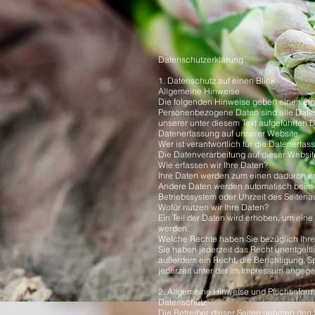
Datenschutzerklärung
1. Datenschutz auf einen Blick
Allgemeine Hinweise
Die folgenden Hinweise geben einen ein
Personenbezogene Daten sind alle Daten
unserer unter diesem Text aufgeführten 
Datenerfassung auf unserer Website
Wer ist verantwortlich für die Datenerfa
Die Datenverarbeitung auf dieser Websi
Wie erfassen wir Ihre Daten?
Ihre Daten werden zum einen dadurch erho
Andere Daten werden automatisch beim Be
Betriebssystem oder Uhrzeit des Seitenau
Wofür nutzen wir Ihre Daten?
Ein Teil der Daten wird erhoben, um eine
werden.
Welche Rechte haben Sie bezüglich Ihre
Sie haben jederzeit das Recht unentgelt
außerdem ein Recht, die Berichtigung, 
jederzeit unter der im Impressum angeg
2. Allgemeine Hinweise und Pflichtinfor
Datenschutz
Die Betreiber dieser Seiten nehmen den 