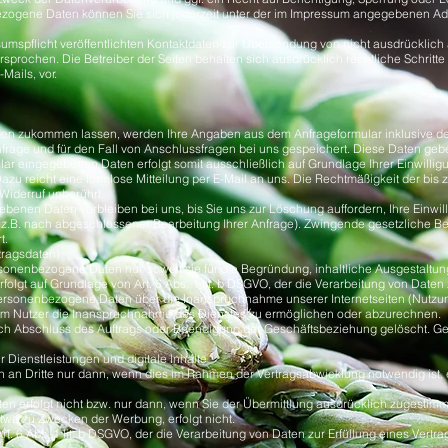
ogene Daten können Sie sich jederzeit unter der im Impressum angegebenen A
mspflicht veröffentlichten Kontaktdaten zur Übersendung von nicht ausdrücklich
ersprochen. Die Betreiber der Seiten behalten sich ausdrücklich rechtliche Schrit
ails, vor.
gen zukommen lassen, werden Ihre Angaben aus dem Anfrageformular inklusive d
age und für den Fall von Anschlussfragen bei uns gespeichert. Diese Daten geben 
lar eingegebenen Daten erfolgt somit ausschließlich auf Grundlage Ihrer Einwilligun
Dazu reicht eine formlose Mitteilung per E-Mail an uns. Die Rechtmäßigkeit der bis 
Widerruf unberührt.
ebenen Daten verbleiben bei uns, bis Sie uns zur Löschung auffordern, Ihre Einwil
t (z.B. nach abgeschlossener Bearbeitung Ihrer Anfrage). Zwingende gesetzliche
t.
tragsdaten)
sonenbezogene Daten nur, soweit sie für die Begründung, inhaltliche Ausgestaltu
rfolgt auf Grundlage von Art. 6 Abs. 1 lit. b DSGVO, der die Verarbeitung von Daten 
Personenbezogene Daten über die Inanspruchnahme unserer Internetseiten (Nutzu
um dem Nutzer die Inanspruchnahme des Dienstes zu ermöglichen oder abzurechnen.
 Abschluss des Auftrags oder Beendigung der Geschäftsbeziehung gelöscht. Ges
r Dienstleistungen und digitale Inhalte
 an Dritte nur dann, wenn dies im Rahmen der Vertragsabwicklung notwendig ist,
en erfolgt nicht bzw. nur dann, wenn Sie der Übermittlung ausdrücklich zugestimm
etwa zu Zwecken der Werbung, erfolgt nicht.
Art. 6 Abs. 1 lit. b DSGVO, der die Verarbeitung von Daten zur Erfüllung eines Ver