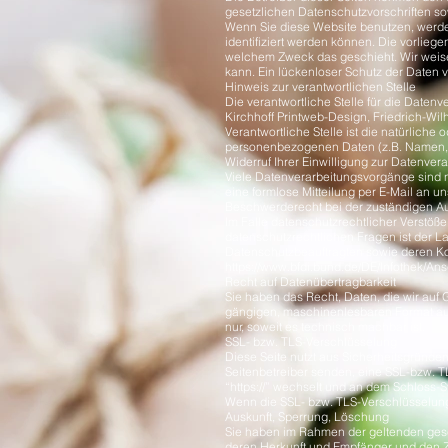
gesetzlichen Datenschutzvorschriften so
Wenn Sie diese Website benutzen, werd
identifiziert werden können. Die vorlieg
welchem Zweck das geschieht. Wir weisen
kann. Ein lückenloser Schutz der Daten vo
Hinweis zur verantwortlichen Stelle
Die verantwortliche Stelle für die Datenve
Kirchhoff Printweb-Design, Friedrich-Wil
Verantwortliche Stelle ist die natürliche
personenbezogenen Daten (z.B. Namen, E
Widerruf Ihrer Einwilligung zur Datenver
Viele Datenverarbeitungsvorgänge sind nur
eine formlose Mitteilung per E-Mail an u
Beschwerderecht bei der zuständigen A
Im Falle datenschutzrechtlicher Verstöß
datenschutzrechtlichen Fragen ist der L
Datenschutzbeauftragten sowie deren K
https://www.bfdi.bund.de/DE/Infothek/Ans
Recht auf Datenübertragbarkeit
Sie haben das Recht, Daten, die wir auf G
gängigen, maschinenlesbaren Format aush
nur, soweit es technisch machbar ist.
SSL- bzw. TLS-Verschlüsselung
Diese Seite nutzt aus Sicherheitsgründen
Seitenbetreiber senden, eine SSL-bzw. T
“https://” wechselt und an dem Schloss-S
Wenn die SSL- bzw. TLS-Verschlüsselung a
Auskunft, Sperrung, Löschung
Sie haben im Rahmen der geltenden gese
deren Herkunft und Empfänger und den Z