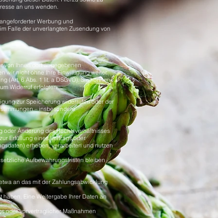
dresse an uns wenden.
 angeforderter Werbung und
te im Falle der unverlangten Zusendung von
er von Ihnen dort angegebenen
wir nicht ohne Ihre Einwilligung weiter.
g (Art. 6 Abs. 1 lit. a DSGVO). Sie können
zum Widerruf erfolgten
ligung zur Speicherung widerrufen oder der
 Bestimmungen – insbesondere
ng oder Änderung des Rechtsverhältnisses
zur Erfüllung eines Vertrags oder
ngsdaten) erheben, verarbeiten und nutzen
etzliche Aufbewahrungsfristen bleiben
 etwa an das mit der Zahlungsabwicklung
t haben. Eine Weitergabe Ihrer Daten an
trags oder vorvertraglicher Maßnahmen