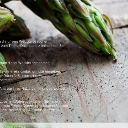
n Sie unsere Website besuchen.
onen zum Thema Datenschutz entnehmen Sie
essum dieser Website entnehmen.
ie Sie in ein Kontaktformular eingeben.
 Daten (z.B. Internetbrowser,
betreten.
r Analyse Ihres Nutzerverhaltens verwendet
ezogenen Daten zu erhalten. Sie haben
agen zum Thema Datenschutz können Sie sich
 der zuständigen Aufsichtsbehörde zu.
en Daten vertraulich und entsprechend der