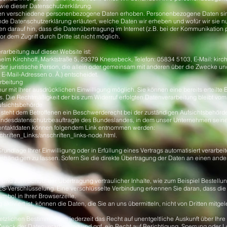
wie dieser Datenschutzerklärung.
en verschiedene personenbezogene Daten erhoben. Personenbezogene Daten sind
ende Datenschutzerklärung erläutert, welche Daten wir erheben und wofür wir sie nu
 darauf hin, dass die Datenübertragung im Internet (z.B. bei der Kommunikation 
r dem Zugriff durch Dritte ist nicht möglich.
rarbeitung auf dieser Website ist:
helm Kirchhoff, Marktstraße 5, 29379 Knesebeck, Telefon: 05834 5103, E-Mail:
kirc
 oder juristische Person, die allein oder gemeinsam mit anderen über die Zwecke un
-Mail-Adressen o. Ä.) entscheidet.
arbeitung
 mit Ihrer ausdrücklichen Einwilligung möglich. Sie können eine bereits erteilte E
ns. Die Rechtmäßigkeit der bis zum Widerruf erfolgten Datenverarbeitung bleibt vom
ufsichtsbehörde
e steht dem Betroffenen ein Beschwerderecht bei der zuständigen Aufsichtsbehörd
andesdatenschutzbeauftragte des Bundeslandes, in dem unser Unternehmen seinen 
ontaktdaten können folgendem Link entnommen werden:
chriften_Links/anschriften_links-node.html.
rundlage Ihrer Einwilligung oder in Erfüllung eines Vertrags automatisiert verarbei
ändigen zu lassen. Sofern Sie die direkte Übertragung der Daten an einen andere
 und zum Schutz der Übertragung vertraulicher Inhalte, wie zum Beispiel Bestellun
LS-Verschlüsselung. Eine verschlüsselte Verbindung erkennen Sie daran, dass die A
ymbol in Ihrer Browserzeile.
ktiviert ist, können die Daten, die Sie an uns übermitteln, nicht von Dritten mitg
tzlichen Bestimmungen jederzeit das Recht auf unentgeltliche Auskunft über Ih
weck der Datenverarbeitung und ggf. ein Recht auf Berichtigung, Sperrung oder L