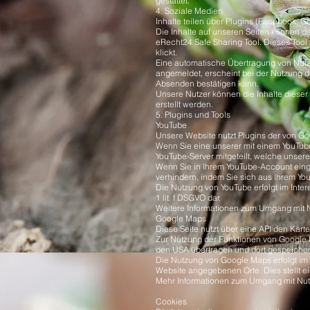
gestattet.
4. Soziale Medien
Inhalte teilen über Plugins (Facebook, Go
Die Inhalte auf unseren Seiten können d
eRecht24 Safe Sharing Tool. Dieses Tool 
klickt.
Eine automatische Übertragung von Nutzer
angemeldet, erscheint bei der Nutzung de
Absenden bestätigen kann.
Unsere Nutzer können die Inhalte dieser 
erstellt werden.
5. Plugins und Tools
YouTube
Unsere Website nutzt Plugins der von Go
Wenn Sie eine unserer mit einem YouTube
YouTube-Server mitgeteilt, welche unsere
Wenn Sie in Ihrem YouTube-Account eingel
verhindern, indem Sie sich aus Ihrem Y
Die Nutzung von YouTube erfolgt im Inter
1 lit. f DSGVO dar.
Weitere Informationen zum Umgang mit N
Google Maps
Diese Seite nutzt über eine API den Kar
Zur Nutzung der Funktionen von Google M
den USA übertragen und dort gespeichert.
Die Nutzung von Google Maps erfolgt im 
Website angegebenen Orte. Dies stellt ein
Mehr Informationen zum Umgang mit Nutz
Cookies