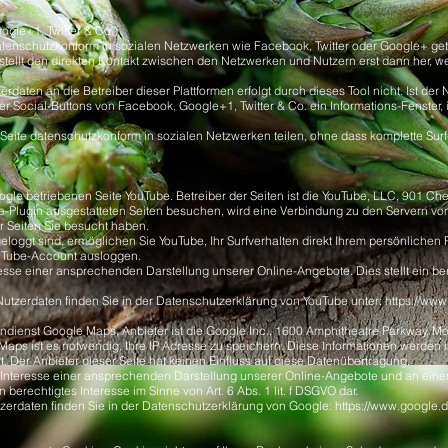
ogle+1, Twitter & Co.)
atenschutzkonform in sozialen Netzwerken wie Facebook, Twitter oder Google+ getei
stellt den direkten Kontakt zwischen den Netzwerken und Nutzern erst dann her, we
daten an die Betreiber dieser Plattformen erfolgt durch dieses Tool nicht. Ist der
r Social-Buttons von Facebook, Google+1, Twitter & Co. ein Informations-Fenster,
Seite datenschutzkonform in sozialen Netzwerken teilen, ohne dass komplette Surf-
ogle betriebenen Seite YouTube. Betreiber der Seiten ist die YouTube, LLC, 901 Ch
-Plugin ausgestatteten Seiten besuchen, wird eine Verbindung zu den Servern von
r Seiten Sie besucht haben.
oggt sind, ermöglichen Sie YouTube, Ihr Surfverhalten direkt Ihrem persönlichen 
ouTube-Account ausloggen.
esse einer ansprechenden Darstellung unserer Online-Angebote. Dies stellt ein bere
utzerdaten finden Sie in der Datenschutzerklärung von YouTube unter:
https://www.
tendienst Google Maps. Anbieter ist die Google Inc., 1600 Amphitheatre Parkway, 
aps ist es notwendig, Ihre IP Adresse zu speichern. Diese Informationen werden i
 Der Anbieter dieser Seite hat keinen Einfluss auf diese Datenübertragung.
Interesse einer ansprechenden Darstellung unserer Online-Angebote und an einer l
 berechtigtes Interesse im Sinne von Art. 6 Abs. 1 lit. f DSGVO dar.
erdaten finden Sie in der Datenschutzerklärung von Google:
https://www.google.de